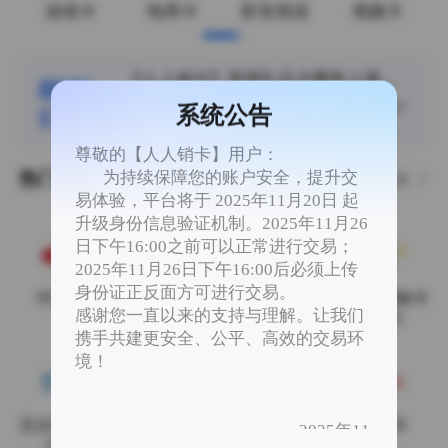
游戏卡
电商卡
影音阅读
视频卡
【人人销卡】美团礼品卡费率上调为
95%
尊敬的用户： 您好，美团礼品卡100-1000面值
系统公告
费率上调整为95%，欢迎提交订单！！ 感谢您
一直以来对人人销卡平台的支持与理解。 人人
尊敬的【人人销卡】用户：
销卡 2026年8月8日
为持续保障您的账户安全，提升交
热门卡券
更多
易体验，平台将于 2025年11月20日 起
升级身份信息验证机制。2025年11月26
日下午16:00之前可以正常进行交易；
2025年11月26日下午16:00后必须上传
身份证正反面方可进行交易。
中国联通
中国电信
中国移动
沃尔玛购物卡
感谢您一直以来的支持与理解。让我们
(2326)
携手共建更安全、公平、高效的交易环
境！
沃尔玛专用卡
携程（任我
携程（任我
京东E卡
2025年11
（8688）
行）
游）