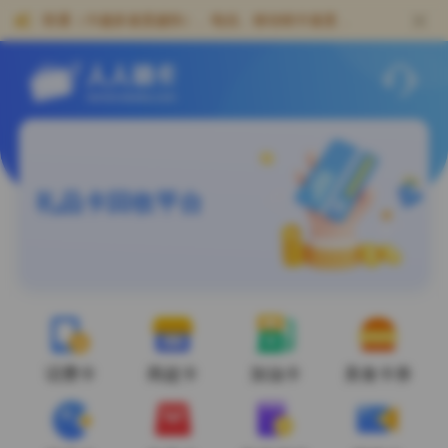
人人销卡-专业礼品卡回收网站，卡密回收及充值卡券寄售靠谱平台
联通（卡越多速度越快）、电信、移动销卡速度
快！！
礼品卡回收平台
话费卡
商超卡
加油卡
美食卡券