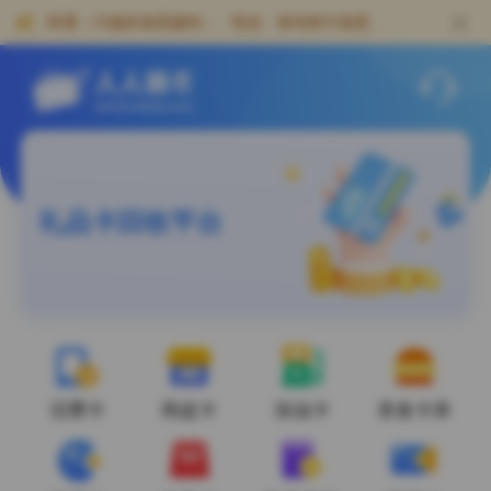
人人销卡-专业礼品卡回收网站，卡密回收及充值卡券寄售靠谱平台
联通（卡越多速度越快）、电信、移动销卡速度
快！！
礼品卡回收平台
话费卡
商超卡
加油卡
美食卡券