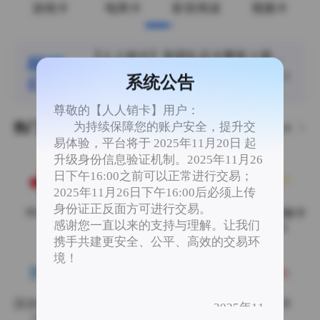
游戏卡
电商卡
影音阅读
视频卡
【人人销卡】美团礼品卡费率上调为
95%
尊敬的用户： 您好，美团礼品卡100-1000面值
系统公告
费率上调整为95%，欢迎提交订单！！ 感谢您
一直以来对人人销卡平台的支持与理解。 人人
尊敬的【人人销卡】用户：
销卡 2026年8月8日
为持续保障您的账户安全，提升交
热门卡券
更多
易体验，平台将于 2025年11月20日 起
升级身份信息验证机制。2025年11月26
日下午16:00之前可以正常进行交易；
2025年11月26日下午16:00后必须上传
身份证正反面方可进行交易。
中国联通
中国电信
中国移动
沃尔玛购物卡
感谢您一直以来的支持与理解。让我们
(2326)
携手共建更安全、公平、高效的交易环
境！
沃尔玛专用卡
携程（任我
携程（任我
京东E卡
2025年11
（8688）
行）
游）