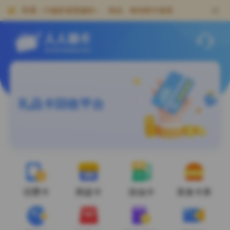
人人销卡-专业礼品卡回收网站，卡密回收及充值卡券寄售靠谱平台
联通（卡越多速度越快）、电信、移动销卡速度
快！！
礼品卡回收平台
话费卡
商超卡
加油卡
美食卡券