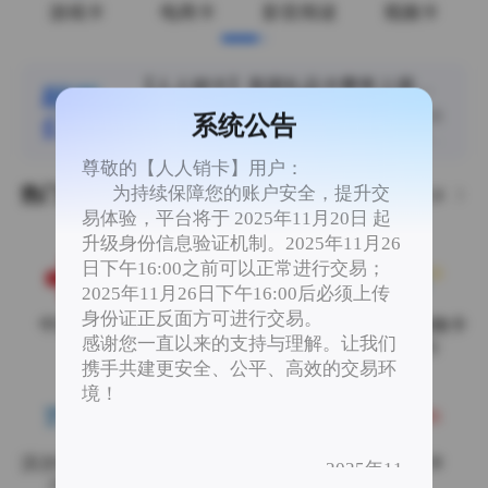
游戏卡
电商卡
影音阅读
视频卡
【人人销卡】美团礼品卡费率上调为
95%
尊敬的用户： 您好，美团礼品卡100-1000面值
系统公告
费率上调整为95%，欢迎提交订单！！ 感谢您
一直以来对人人销卡平台的支持与理解。 人人
尊敬的【人人销卡】用户：
销卡 2026年8月8日
为持续保障您的账户安全，提升交
热门卡券
更多
易体验，平台将于 2025年11月20日 起
升级身份信息验证机制。2025年11月26
日下午16:00之前可以正常进行交易；
2025年11月26日下午16:00后必须上传
身份证正反面方可进行交易。
中国联通
中国电信
中国移动
沃尔玛购物卡
感谢您一直以来的支持与理解。让我们
(2326)
携手共建更安全、公平、高效的交易环
境！
沃尔玛专用卡
携程（任我
携程（任我
京东E卡
2025年11
（8688）
行）
游）