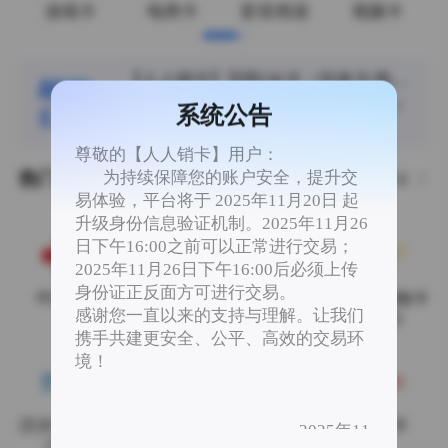
游戏卡
电商卡
影音阅读
视频卡
【人人销卡】百联OK卡（实体卡/电子
卡）100-1000面值费率上调整为
尊敬的用户： 您好，百联OK卡（实体卡/电子
系统公告
96.7%，速度不错
卡）100-1000面值费率上调整为96.7%，速度
不错，欢迎提交订单！！ 感谢您一直以来对人
尊敬的【人人销卡】用户：
人销卡平台的支持与理解。 人人销卡 2026年8
为持续保障您的账户安全，提升交
热门卡券
更多
月7日
易体验，平台将于 2025年11月20日 起
升级身份信息验证机制。2025年11月26
日下午16:00之前可以正常进行交易；
2025年11月26日下午16:00后必须上传
身份证正反面方可进行交易。
中国联通
中国电信
中国移动
沃尔玛购物卡
感谢您一直以来的支持与理解。让我们
(2326)
携手共建更安全、公平、高效的交易环
境！
沃尔玛专用卡
携程（任我
携程（任我
京东E卡
2025年11
（8688）
行）
游）