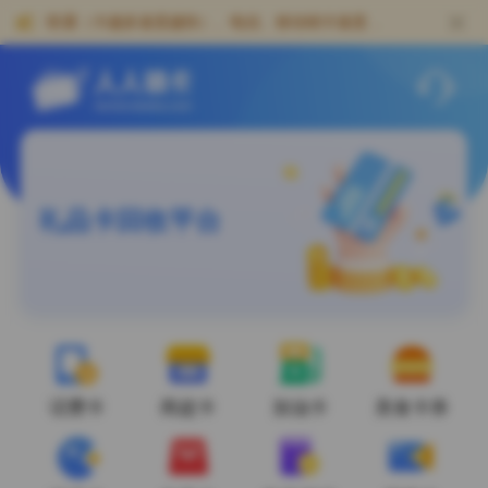
人人销卡-专业礼品卡回收网站，卡密回收及充值卡券寄售靠谱平台
联通（卡越多速度越快）、电信、移动销卡速度
快！！
礼品卡回收平台
话费卡
商超卡
加油卡
美食卡券