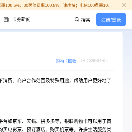
您好，联通50费率100%；联通100费率101%（速度快）；联通200费率98.5%，联通300费率99.2%，联通500费率93.8%；联通20面值费率100.5%，30面值费率100.5%，速度快；电信100费率100%，电信200费率100.2%（卡越多速度越快）；移动代充不稳定但是可以正常提交卡！2026-7-31
卡券新闻
搜索
注册/登录
购物卡回收
2025-06-04
下消费、商户合作范围及特殊用途，帮助用户更好地了
平台如京东、天猫、拼多多等，银联购物卡可以用于商
购买电影票、预订酒店、购买机票等。许多生活服务类