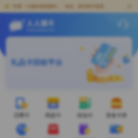
人人销卡-专业礼品卡回收网站，卡密回收及充值卡券寄售靠谱平台
联通（卡越多速度越快）、电信、移动销卡速度
快！！
礼品卡回收平台
话费卡
商超卡
加油卡
美食卡券