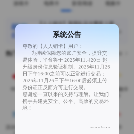
游戏卡
电商卡
影音阅读
视频卡
【人人销卡】美团礼品卡费率上调为
95%
尊敬的用户： 您好，美团礼品卡100-1000面值
系统公告
费率上调整为95%，欢迎提交订单！！ 感谢您
一直以来对人人销卡平台的支持与理解。 人人
尊敬的【人人销卡】用户：
销卡 2026年8月8日
为持续保障您的账户安全，提升交
热门卡券
更多
易体验，平台将于 2025年11月20日 起
升级身份信息验证机制。2025年11月26
日下午16:00之前可以正常进行交易；
2025年11月26日下午16:00后必须上传
身份证正反面方可进行交易。
中国联通
中国电信
中国移动
沃尔玛购物卡
感谢您一直以来的支持与理解。让我们
(2326)
携手共建更安全、公平、高效的交易环
境！
沃尔玛专用卡
携程（任我
携程（任我
京东E卡
2025年11
（8688）
行）
游）